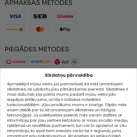
APMAKSAS METODES
PIEGĀDES METODES
SEKO MUMS
Sīkdatņu pārvaldība
Apmeklējot mūsu vietni, jūs pamanīsiet, ka mēs izmantojam
I
F
sīkdatnes, lai uzlabotu jūsu pārlūkošanas pieredzi. Sīkdatnes ir
n
a
mazi datu faili, kas palīdz mums padarīt mūsu vietni pēc
s
c
iespējas ērtāku jums, un tās ir būtiskas noteiktām
funkcionalitātēm. Jūsu privātums mums ir svarīgs. Tāpēc mēs
t
e
esam atklāti par to, kā izmantojam sīkdatnes un līdzīgas
a
b
tehnoloģijas. Ja izvēlēsieties piekrist, mēs varam dalīties ar
KLIENTU APKALPOŠANA
g
o
informāciju par jūsu vietnes lietošanu ar mūsu sociālo mediju,
r
o
reklāmas un analītikas partneriem, kuri var to apvienot ar citu
informāciju, ko esat tiem sniedzis vai ko tie ir ieguvuši, jums
PALĪDZĪBA & INFORMĀCIJA
a
k
izmantojot viņu pakalpojumus. Atcerieties, ka jebkurā laikā