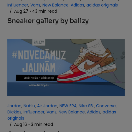
Influencer
,
Vans
,
New Balance
,
Adidas
,
adidas originals
/
Aug 27
43 min read
Sneaker gallery by ballzy
Jordan
,
Nublu
,
Air Jordan
,
NEW ERA
,
Nike SB
,
Converse
,
Dickies
,
Influencer
,
Vans
,
New Balance
,
Adidas
,
adidas
originals
/
Aug 16
3 min read