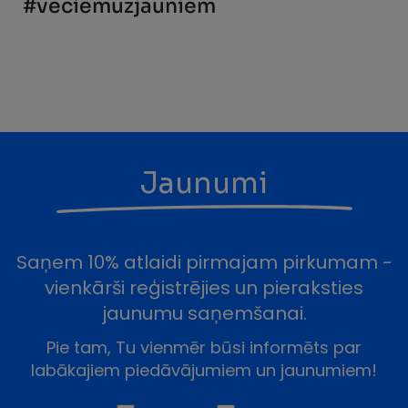
#veciemuzjauniem
Jaunumi
Saņem 10% atlaidi pirmajam pirkumam -
vienkārši reģistrējies un pieraksties
jaunumu saņemšanai.
Pie tam, Tu vienmēr būsi informēts par
labākajiem piedāvājumiem un jaunumiem!