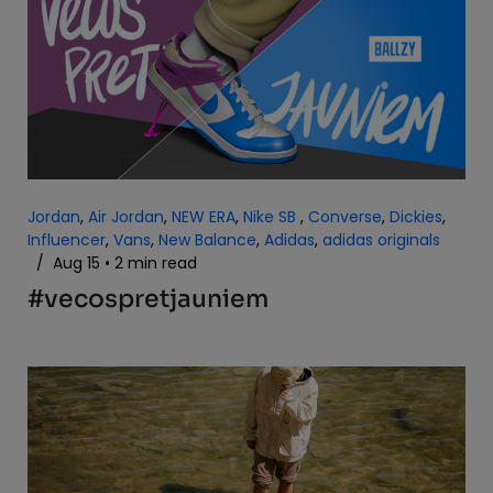
Jordan
,
Air Jordan
,
NEW ERA
,
Nike SB
,
Converse
,
Dickies
,
Influencer
,
Vans
,
New Balance
,
Adidas
,
adidas originals
/
Aug 15
2 min read
#vecospretjauniem