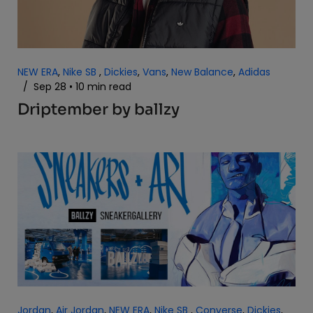
NEW ERA
,
Nike SB
,
Dickies
,
Vans
,
New Balance
,
Adidas
/
Sep 28
10 min read
Driptember by ballzy
Jordan
,
Air Jordan
,
NEW ERA
,
Nike SB
,
Converse
,
Dickies
,