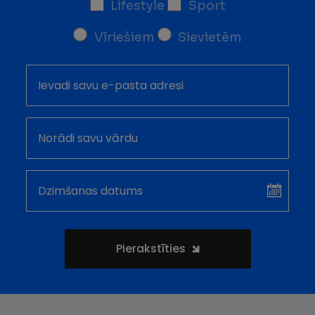
Lifestyle
Sport
Vīriešiem
Sievietēm
Pieteikties
jaunumu
saņemšanai:
Dzimšanas
Sele
datums
Dat
Pierakstīties